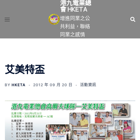
港九電業總
跳
會 HKETA
至
增進同業之公
主
共利益，聯絡
要
同業之感情
內
容
艾美特盃
BY
HKETA
2012 年 09 月 20 日
活動資訊