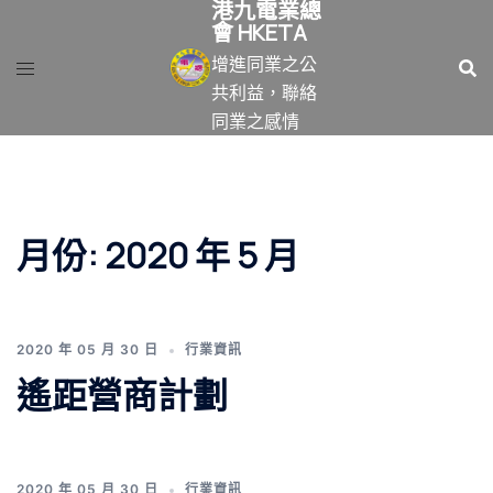
港九電業總
跳
會 HKETA
至
增進同業之公
主
共利益，聯絡
要
同業之感情
內
容
月份:
2020 年 5 月
2020 年 05 月 30 日
行業資訊
遙距營商計劃
2020 年 05 月 30 日
行業資訊