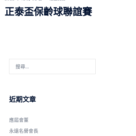
正泰盃保齡球聯誼賽
搜
尋
關
鍵
字:
近期文章
應屆會董
永遠名譽會長