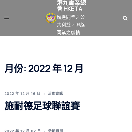
港九電業總
跳
會 HKETA
至
增進同業之公
主
共利益，聯絡
要
同業之感情
內
容
月份:
2022 年 12 月
2022 年 12 月 16 日
活動資訊
施耐德足球聯誼賽
2022 年 12 月 02 日
活動資訊