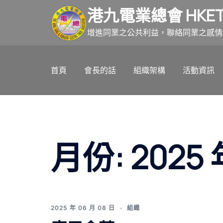
跳
港九電業總會 HKET
至
主
增進同業之公共利益，聯絡同業之感情
要
內
首頁
會長的話
組織架構
活動資訊
容
月份:
2025 
2025 年 06 月 08 日
組織