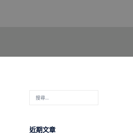
搜
尋
關
鍵
字:
近期文章