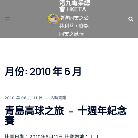
港九電業總
跳
會 HKETA
至
增進同業之公
主
共利益，聯絡
要
同業之感情
內
容
月份:
2010 年 6 月
2010 年 06 月 11 日
活動資訊
青島高球之旅 ﹣ 十週年紀念
賽
比賽日期：2010年6月11日 比賽場地： […]