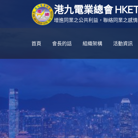
跳
港九電業總會 HKET
至
主
增進同業之公共利益，聯絡同業之感情
要
內
首頁
會長的話
組織架構
活動資訊
容