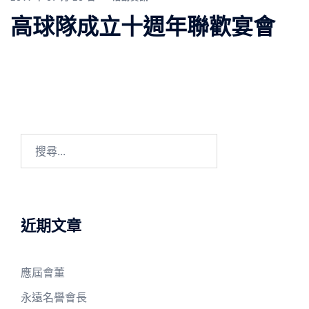
高球隊成立十週年聯歡宴會
搜
尋
關
鍵
字:
近期文章
應屆會董
永遠名譽會長