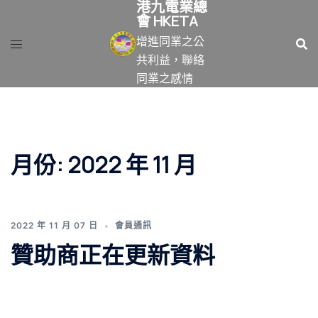
港九電業總
跳
會 HKETA
至
增進同業之公
主
共利益，聯絡
要
同業之感情
內
容
月份:
2022 年 11 月
2022 年 11 月 07 日
會員通訊
贊助商正在更新資料