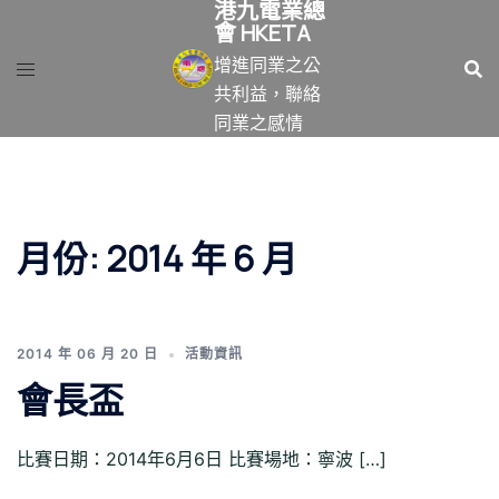
港九電業總
跳
會 HKETA
至
增進同業之公
主
共利益，聯絡
要
同業之感情
內
容
月份:
2014 年 6 月
2014 年 06 月 20 日
活動資訊
會長盃
比賽日期：2014年6月6日 比賽場地：寧波 […]