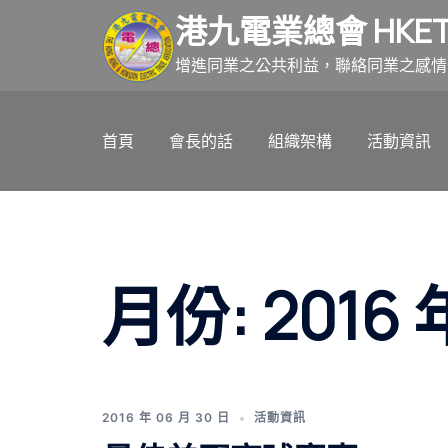
跳
港九電業總會 HKET
至
主
增進同業之公共利益，聯絡同業之感情
要
內
首頁
會長的話
組織架構
活動資訊
容
月份:
2016 
2016 年 06 月 30 日
活動資訊