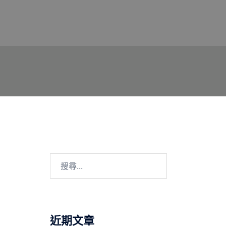
搜
尋
關
鍵
字:
近期文章