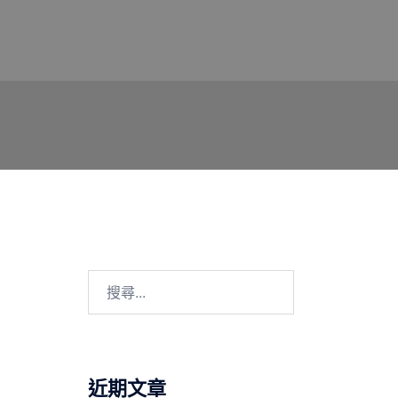
搜
尋
關
鍵
字:
近期文章