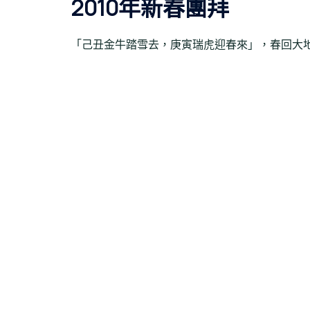
2010年新春團拜
「己丑金牛踏雪去，庚寅瑞虎迎春來」，春回大地 