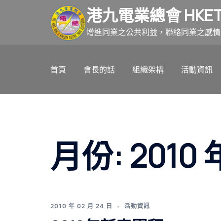
跳
港九電業總會 HKET
至
主
增進同業之公共利益，聯絡同業之感情
要
內
首頁
會長的話
組織架構
活動資訊
容
月份:
2010 
2010 年 02 月 24 日
活動資訊