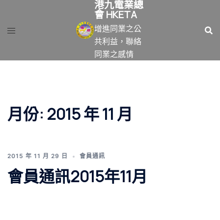
港九電業總
跳
會 HKETA
至
增進同業之公
主
共利益，聯絡
要
同業之感情
內
容
月份:
2015 年 11 月
2015 年 11 月 29 日
會員通訊
會員通訊2015年11月