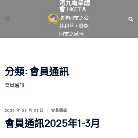
港九電業總
跳
會 HKETA
至
增進同業之公
主
共利益，聯絡
要
同業之感情
內
容
分類:
會員通訊
會員通訊
2025 年 03 月 31 日
會員通訊
會員通訊2025年1-3月