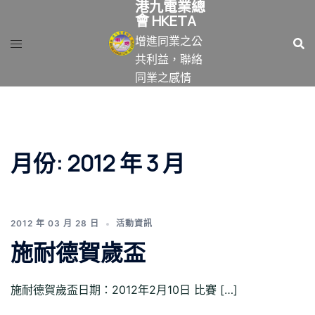
港九電業總
跳
會 HKETA
至
增進同業之公
主
共利益，聯絡
要
同業之感情
內
容
月份:
2012 年 3 月
2012 年 03 月 28 日
活動資訊
施耐德賀歲盃
施耐德賀歲盃日期：2012年2月10日 比賽 […]