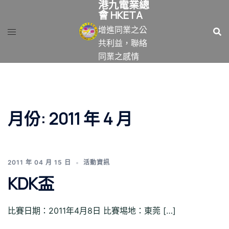
港九電業總
跳
會 HKETA
至
增進同業之公
主
共利益，聯絡
要
同業之感情
內
容
月份:
2011 年 4 月
2011 年 04 月 15 日
活動資訊
KDK盃
比賽日期：2011年4月8日 比賽埸地：東莞 […]