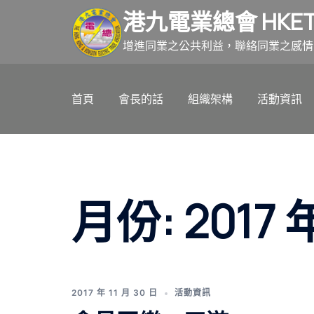
跳
港九電業總會 HKET
至
主
增進同業之公共利益，聯絡同業之感情
要
內
首頁
會長的話
組織架構
活動資訊
容
月份:
2017 
2017 年 11 月 30 日
活動資訊