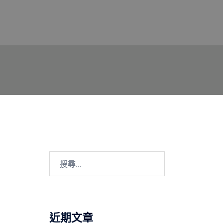
搜
尋
關
鍵
字:
近期文章