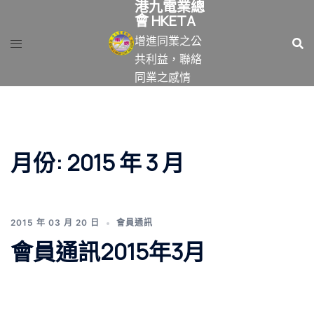
港九電業總
跳
會 HKETA
至
增進同業之公
主
共利益，聯絡
要
同業之感情
內
容
月份:
2015 年 3 月
2015 年 03 月 20 日
會員通訊
會員通訊2015年3月