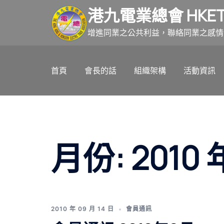
跳
港九電業總會 HKET
至
主
增進同業之公共利益，聯絡同業之感情
要
內
首頁
會長的話
組織架構
活動資訊
容
月份:
2010 
2010 年 09 月 14 日
會員通訊