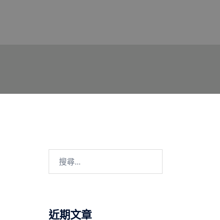
搜
尋
關
鍵
字:
近期文章