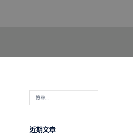
搜
尋
關
鍵
字:
近期文章