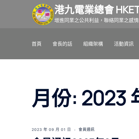
跳
港九電業總會 HKET
至
主
增進同業之公共利益，聯絡同業之感情
要
內
首頁
會長的話
組織架構
活動資訊
容
月份:
2023 
2023 年 09 月 01 日
會員通訊