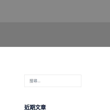
搜
尋
關
鍵
字:
近期文章