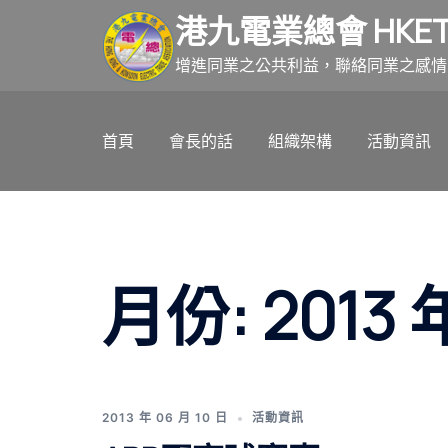
跳
港九電業總會 HKET
至
主
增進同業之公共利益，聯絡同業之感情
要
內
首頁
會長的話
組織架構
活動資訊
容
月份:
2013 
2013 年 06 月 10 日
活動資訊