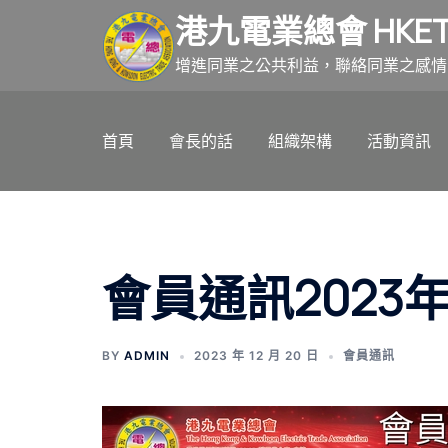
跳
港九電業總會 HKET
至
主
增進同業之公共利益，聯絡同業之感情
要
內
首頁
會長的話
組織架構
活動資訊
容
會員通訊2023年
BY
ADMIN
2023 年 12 月 20 日
會員通訊