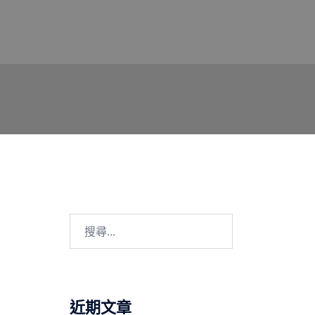
搜
尋
關
鍵
字:
近期文章