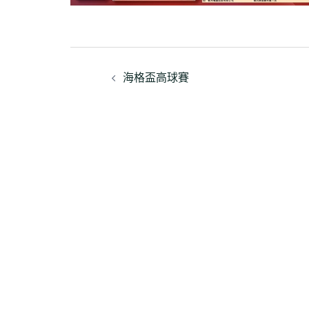
文
海格盃高球賽
章
導
覽