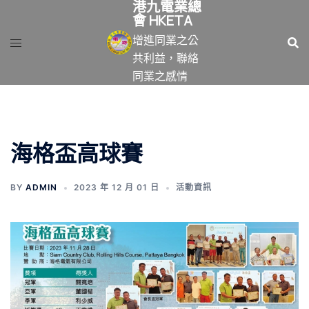
港九電業總
跳
會 HKETA
至
增進同業之公
主
共利益，聯絡
要
同業之感情
內
容
海格盃高球賽
BY
ADMIN
2023 年 12 月 01 日
活動資訊