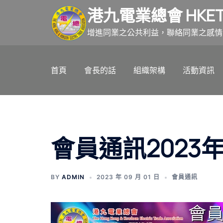
跳
港九電業總會 HKET
至
主
增進同業之公共利益，聯絡同業之感情
要
內
首頁
會長的話
組織架構
活動資訊
容
會員通訊2023
BY
ADMIN
2023 年 09 月 01 日
會員通訊