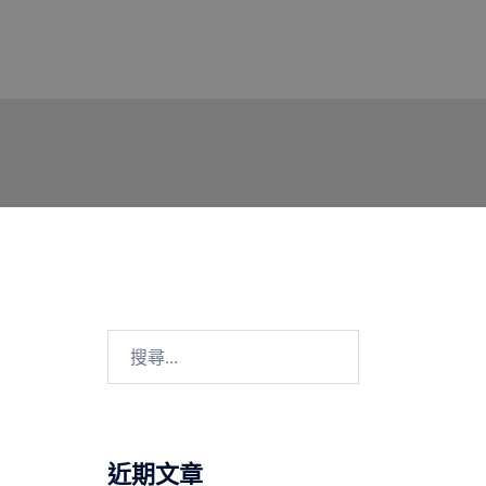
搜
尋
關
鍵
字:
近期文章