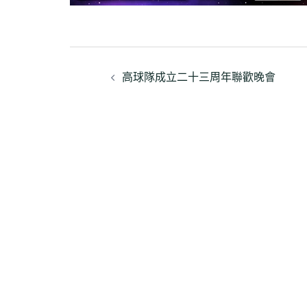
文
高球隊成立二十三周年聯歡晚會
章
導
覽