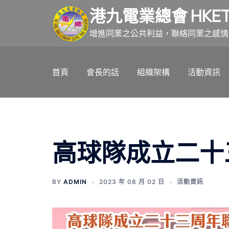
跳
港九電業總會 HKET
至
主
增進同業之公共利益，聯絡同業之感情
要
內
首頁
會長的話
組織架構
活動資訊
容
高球隊成立二十
BY
ADMIN
2023 年 08 月 02 日
活動資訊