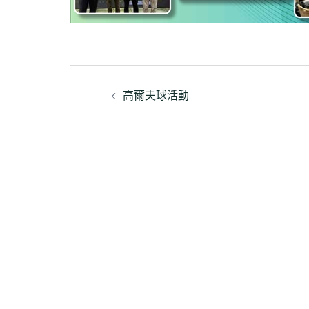
文
高爾夫球活動
章
導
覽