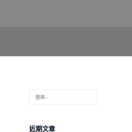
搜
尋
關
鍵
字:
近期文章