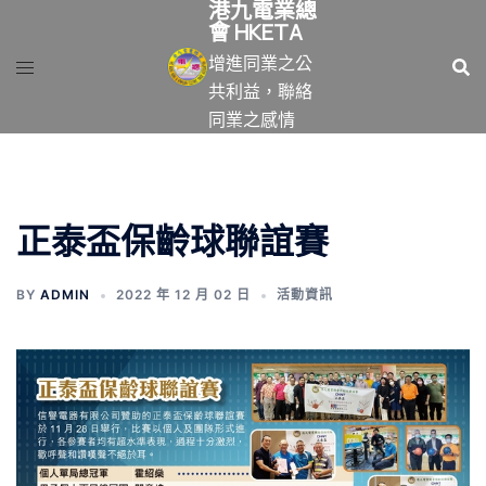
港九電業總
跳
會 HKETA
至
增進同業之公
主
共利益，聯絡
要
同業之感情
內
容
正泰盃保齡球聯誼賽
BY
ADMIN
2022 年 12 月 02 日
活動資訊