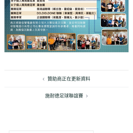
文
章
贊助商正在更新資料
導
覽
施耐德足球聯誼賽