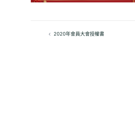
文
2020年會員大會授權書
章
導
覽