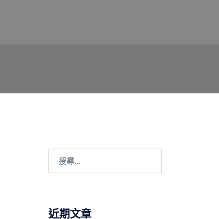
搜
尋
關
鍵
字:
近期文章