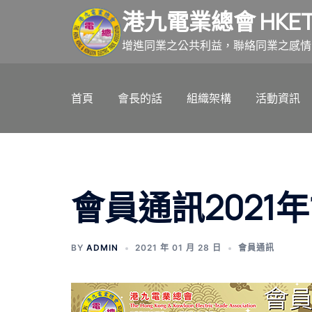
跳
港九電業總會 HKET
至
主
增進同業之公共利益，聯絡同業之感情
要
內
首頁
會長的話
組織架構
活動資訊
容
會員通訊2021年
BY
ADMIN
2021 年 01 月 28 日
會員通訊