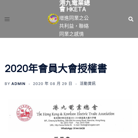
港九電業總
跳
會 HKETA
至
增進同業之公
主
共利益，聯絡
要
同業之感情
內
容
2020年會員大會授權書
BY
ADMIN
2020 年 08 月 29 日
活動資訊