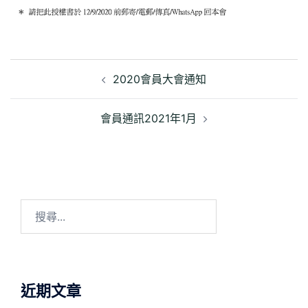
文
章
2020會員大會通知
導
覽
會員通訊2021年1月
搜
尋
關
鍵
字:
近期文章