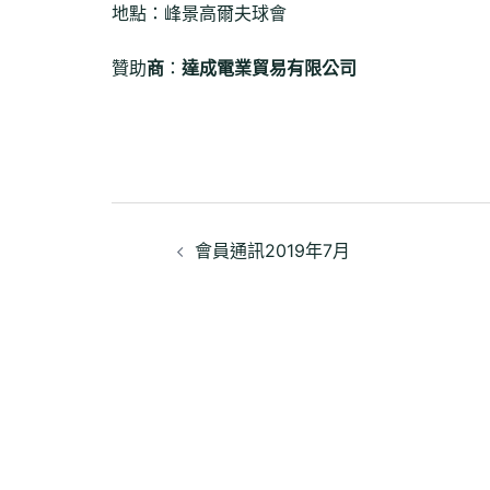
地點：峰景高爾夫球會
贊助
商
：
達成電業貿易有限公司
文
會員通訊2019年7月
章
導
覽