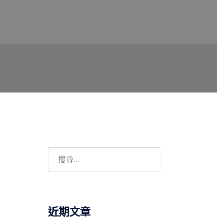
搜
尋
關
鍵
字:
近期文章