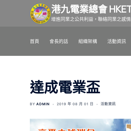
跳
港九電業總會 HKET
至
主
增進同業之公共利益，聯絡同業之感情
要
內
首頁
會長的話
組織架構
活動資訊
容
達成電業盃
BY
ADMIN
2019 年 08 月 01 日
活動資訊