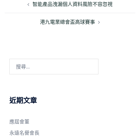
章
智能產品洩漏個人資料風險不容忽視
導
覽
港九電業總會盃高球賽事
搜
尋
關
鍵
字:
近期文章
應屆會董
永遠名譽會長