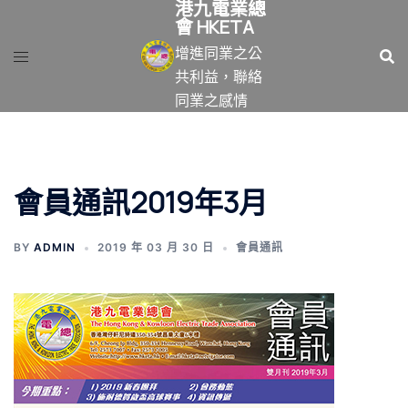
港九電業總
跳
會 HKETA
至
增進同業之公
主
共利益，聯絡
要
同業之感情
內
容
會員通訊2019年3月
BY
ADMIN
2019 年 03 月 30 日
會員通訊