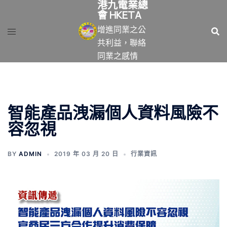
港九電業總
跳
會 HKETA
至
增進同業之公
主
共利益，聯絡
要
同業之感情
內
容
智能產品洩漏個人資料風險不
容忽視
BY
ADMIN
2019 年 03 月 20 日
行業資訊