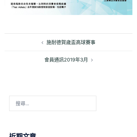
文
章
施耐德賀歲盃高球賽事
導
覽
會員通訊2019年3月
搜
尋
關
鍵
字:
近期文章