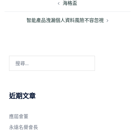
章
海格盃
導
覽
智能產品洩漏個人資料風險不容忽視
搜
尋
關
鍵
字:
近期文章
應屆會董
永遠名譽會長