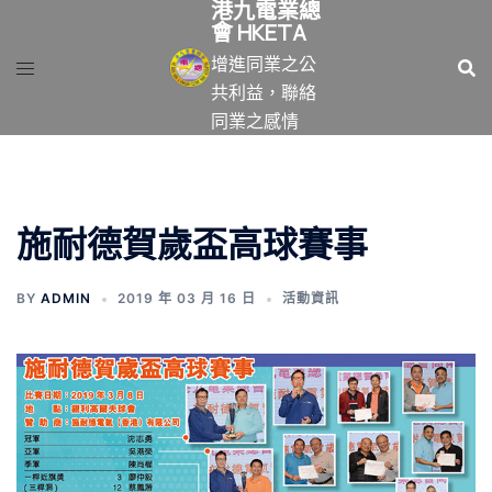
港九電業總
跳
會 HKETA
至
增進同業之公
主
共利益，聯絡
要
同業之感情
內
容
施耐德賀歲盃高球賽事
BY
ADMIN
2019 年 03 月 16 日
活動資訊