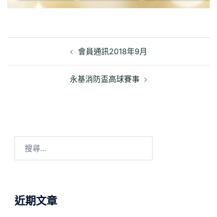
文
章
會員通訊2018年9月
導
覽
永基消防盃高球賽事
搜
尋
關
鍵
字:
近期文章