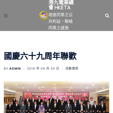
港九電業總
跳
會 HKETA
至
增進同業之公
主
共利益，聯絡
要
同業之感情
內
容
國慶六十九周年聯歡
BY
ADMIN
2018 年 09 月 30 日
活動資訊