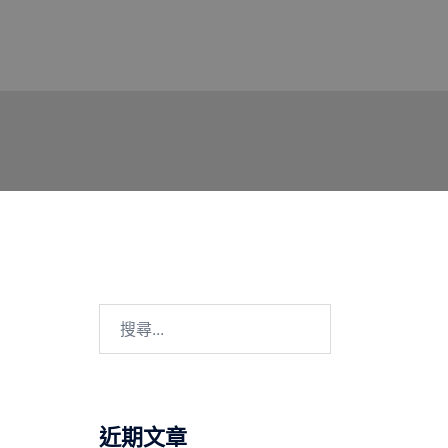
搜
尋
關
鍵
字:
近期文章