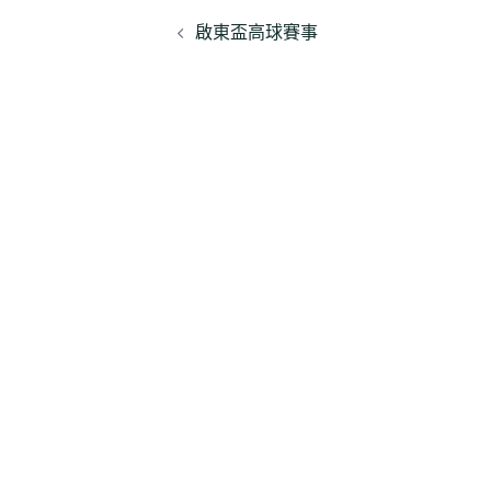
文
啟東盃高球賽事
章
導
覽