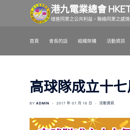
跳
港九電業總會 HKET
至
主
增進同業之公共利益，聯絡同業之感情
要
內
首頁
會長的話
組織架構
活動資訊
容
高球隊成立十七
BY
ADMIN
2017 年 07 月 16 日
活動資訊