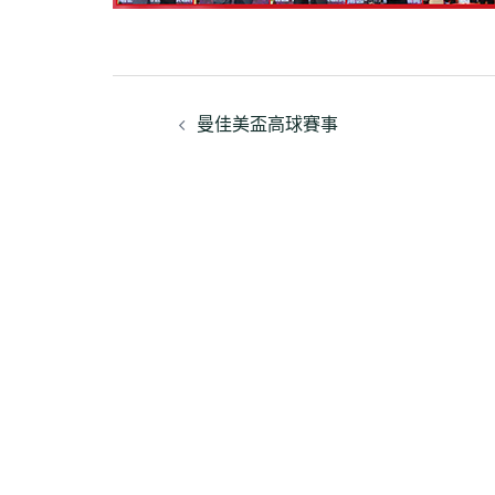
文
曼佳美盃高球賽事
章
導
覽