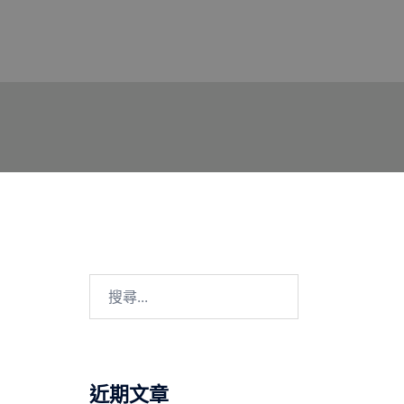
搜
尋
關
鍵
字:
近期文章