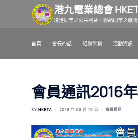
跳
港九電業總會 HKET
至
主
增進同業之公共利益，聯絡同業之感情
要
內
首頁
會長的話
組織架構
活動資訊
容
會員通訊2016年
BY
HKETA
2016 年 08 月 10 日
會員通訊