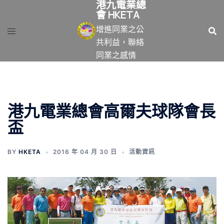
港九電業總
跳
會 HKETA
至
增進同業之公
主
共利益，聯絡
要
同業之感情
內
容
港九電業總會高爾夫球隊會長
盃
BY
HKETA
2016 年 04 月 30 日
活動資訊