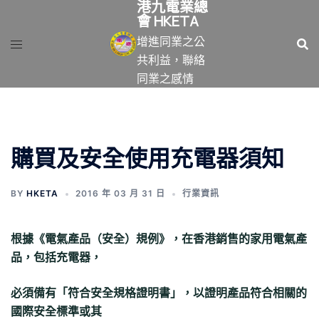
港九電業總
跳
會 HKETA
至
增進同業之公
主
共利益，聯絡
要
同業之感情
內
容
購買及安全使用充電器須知
BY
HKETA
2016 年 03 月 31 日
行業資訊
根據《電氣產品（安全）規例》，在香港銷售的家用電氣產
品，包括充電器，
必須備有「符合安全規格證明書」，以證明產品符合相關的
國際安全標準或其