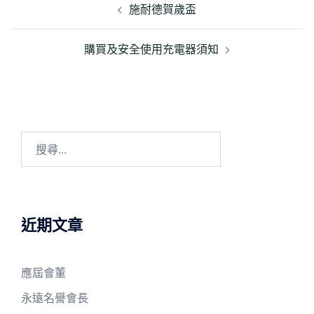
章
施耐德賀歲盃
導
覽
購買及安全使用充電器須知
搜
尋
關
鍵
字:
近期文章
應屆會董
永遠名譽會長