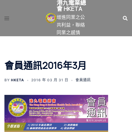
港九電業總
跳
會 HKETA
至
增進同業之公
主
共利益，聯絡
要
同業之感情
內
容
會員通訊2016年3月
BY
HKETA
2016 年 03 月 31 日
會員通訊