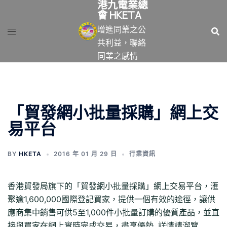
港九電業總
跳
會 HKETA
至
增進同業之公
主
共利益，聯絡
要
同業之感情
內
容
「貿發網小批量採購」網上交
易平台
BY
HKETA
2016 年 01 月 29 日
行業資訊
香港貿發局旗下的「貿發網小批量採購」網上交易平台，滙
聚逾1,600,000國際登記買家，提供一個有效的途徑，讓供
應商集中銷售可供5至1,000件小批量訂購的優質產品，並直
接與買家在網上實時完成交易，盡享優勢, 詳情請溜覽