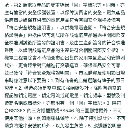
號、第2 類電器產品的雙重絕緣「回」字標記等。同時，亦
應有適當的安全保護裝置，以保障消費者的安全。電氣產品
供應商要確保其供應的電氣產品符合有關安全規格及備有
「符合安全規格證明書」，以供機電署查閱。「符合安全規
格證明書」包括由認可測試所在該電氣產品通過相關國際安
全標准測試後所簽發的證明書，及由生產商簽發的符合標准
聲明，以證明該電氣產品的生產是符合相關國際安全標准。
機電工程署除會不時抽查市面出售的家用電氣產品和安排測
試外，更會經常對店鋪進行突擊巡查，確保產品安全可靠，
並已獲發「符合安全規格證明書」。市民購買及使用節日燈
串時應注意以下要點：1. 到有商譽的店鋪選購有牌子的節日
燈串。2. 構造必須是雙重或加強絕緣設計，除附有適當的
標記如額定電壓、額定電流或耗電量、額定頻率、型號及制
造商名稱或商標外，亦應附有一個「回」字標記。3. 除符
合BS1363 的三方腳插頭或BS546 的三圓腳插頭外，不可
使用其他插頭，例如兩腳插頭等。4. 除了特別設計外，不可
隨意將燈串安裝於戶外，以免發生危險。5. 應遵照說明書