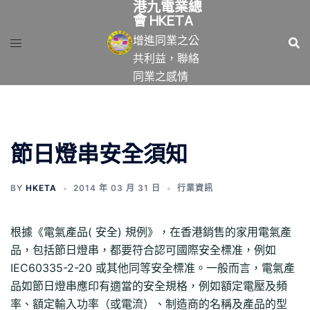
港九電業總
跳
會 HKETA
至
增進同業之公
主
共利益，聯絡
要
同業之感情
內
容
節日燈串安全須知
BY
HKETA
2014 年 03 月 31 日
行業資訊
根據《電氣產品( 安全) 規例》，在香港銷售的家用電氣產
品，包括節日燈串，都要符合認可國際安全標准，例如
IEC60335-2-20 或其他同等安全標准。一般而言，電氣產
品如節日燈串應印有適當的安全規格，例如額定電壓及頻
率、額定輸入功率（或電流）、制造商的名稱及產品的型