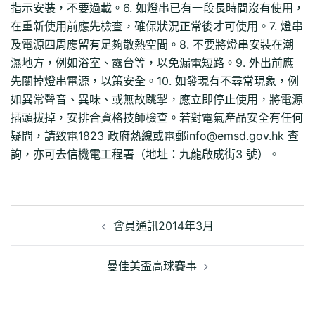
指示安裝，不要過載。6. 如燈串已有一段長時間沒有使用，
在重新使用前應先檢查，確保狀況正常後才可使用。7. 燈串
及電源四周應留有足夠散熱空間。8. 不要將燈串安裝在潮
濕地方，例如浴室、露台等，以免漏電短路。9. 外出前應
先關掉燈串電源，以策安全。10. 如發現有不尋常現象，例
如異常聲音、異味、或無故跳掣，應立即停止使用，將電源
插頭拔掉，安排合資格技師檢查。若對電氣產品安全有任何
疑問，請致電1823 政府熱線或電郵info@emsd.gov.hk 查
詢，亦可去信機電工程署（地址：九龍啟成街3 號）。
文
章
會員通訊2014年3月
導
覽
曼佳美盃高球賽事