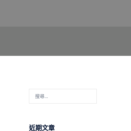
搜
尋
關
鍵
字:
近期文章