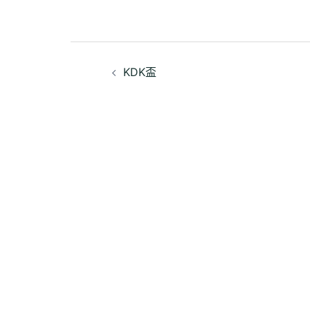
文
KDK盃
章
導
覽