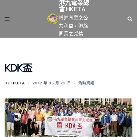
港九電業總
跳
會 HKETA
至
增進同業之公
主
共利益，聯絡
要
同業之感情
內
容
KDK盃
BY
HKETA
2012 年 05 月 23 日
活動資訊