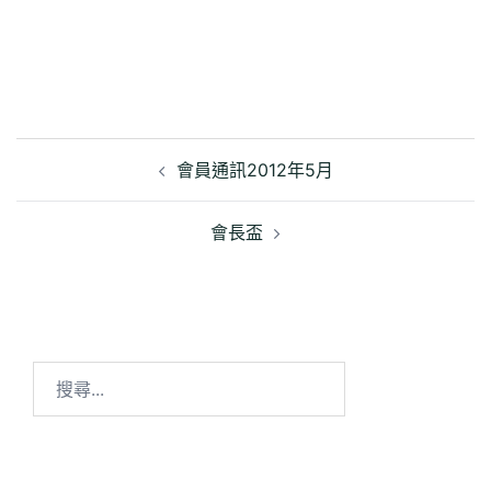
文
章
會員通訊2012年5月
導
覽
會長盃
搜
尋
關
鍵
字: