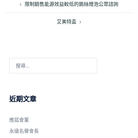
章
限制銷售能源效益較低的鎢絲燈泡公眾諮詢
導
覽
艾美特盃
搜
尋
關
鍵
字:
近期文章
應屆會董
永遠名譽會長