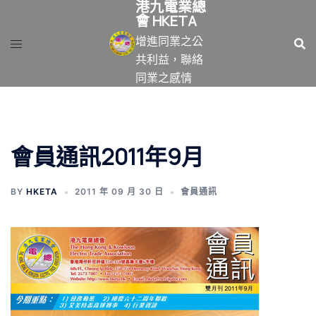
港九電業總
跳
會 HKETA
至
增進同業之公
主
共利益，聯絡
要
同業之感情
內
容
會員通訊2011年9月
BY
HKETA
2011 年 09 月 30 日
會員通訊