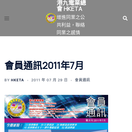
港九電業總
跳
會 HKETA
至
增進同業之公
主
共利益，聯絡
要
同業之感情
內
容
會員通訊2011年7月
BY
HKETA
2011 年 07 月 29 日
會員通訊