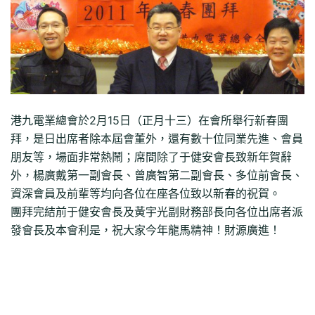
港九電業總會於2月15日（正月十三）在會所舉行新春團
拜，是日出席者除本屆會董外，還有數十位同業先進、會員
朋友等，場面非常熱鬧；席間除了于健安會長致新年賀辭
外，楊廣戴第一副會長、曾廣智第二副會長、多位前會長、
資深會員及前輩等均向各位在座各位致以新春的祝賀。
團拜完結前于健安會長及黃宇光副財務部長向各位出席者派
發會長及本會利是，祝大家今年龍馬精神！財源廣進！