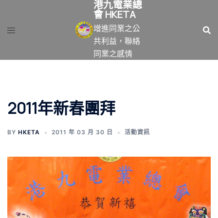
港九電業總
跳
會 HKETA
至
增進同業之公
主
共利益，聯絡
要
同業之感情
內
容
2011年新春團拜
BY
HKETA
2011 年 03 月 30 日
活動資訊