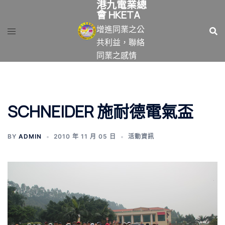
港九電業總
跳
會 HKETA
至
增進同業之公
主
共利益，聯絡
要
同業之感情
內
容
SCHNEIDER 施耐德電氣盃
BY
ADMIN
2010 年 11 月 05 日
活動資訊