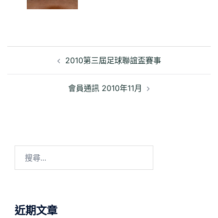
文
章
2010第三屆足球聯誼盃賽事
導
覽
會員通訊 2010年11月
搜
尋
關
鍵
字:
近期文章