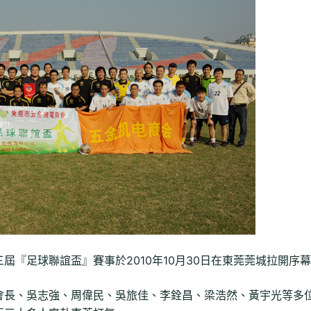
『足球聯誼盃』賽事於2010年10月30日在東莞莞城拉開序
會長、吳志強、周偉民、吳旅佳、李銓昌、梁浩然、黃宇光等多