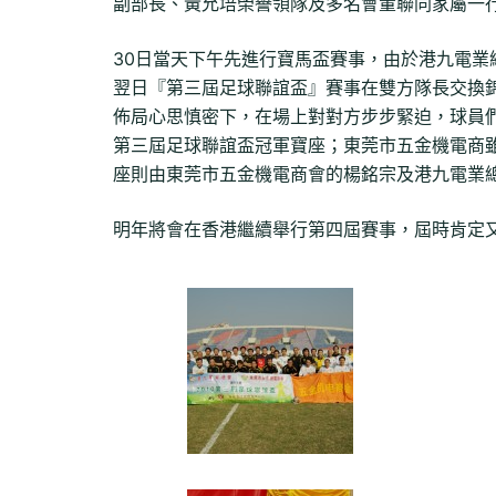
副部長、黃允培榮譽領隊及多名會董聯同家屬一
30日當天下午先進行寶馬盃賽事，由於港九電業
翌日『第三屆足球聯誼盃』賽事在雙方隊長交換
佈局心思慎密下，在場上對對方步步緊迫，球員
第三屆足球聯誼盃冠軍寶座；東莞市五金機電商
座則由東莞市五金機電商會的楊銘宗及港九電業
明年將會在香港繼續舉行第四屆賽事，屆時肯定