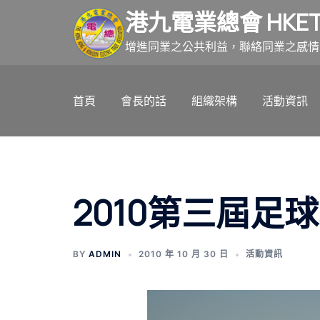
跳
港九電業總會 HKET
至
主
增進同業之公共利益，聯絡同業之感情
要
內
首頁
會長的話
組織架構
活動資訊
容
2010第三屆足
BY
ADMIN
2010 年 10 月 30 日
活動資訊