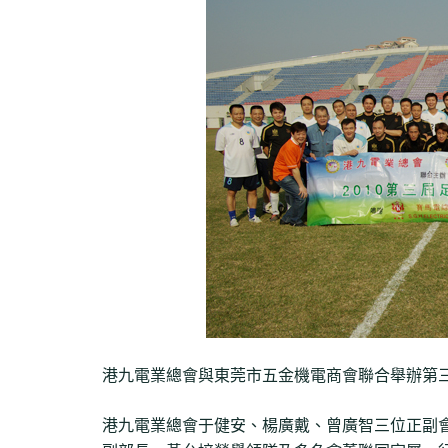
港九電業總會與東莞市五金機電商會聯合舉辦第三屆
港九電業總會于健安、楊廣戴、曾廣智三位正副