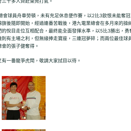
行三十多人齊赴東莞打氣。
總會球員舟車勞頓，未有充足休息便作賽，以2比3飲恨未能奪冠
錦旗後隨即開始，經過連番苦戰後，港九電業總會在多月來的操
們的悅目走位互相配合，最終能全面發揮水準，以5比3勝出，勇
雖則有主場之利，但無緣捧走寶座，三連冠夢碎；而兩位最佳球
總會的張子健奪得。
又有一番龍爭虎閗，敬請大家拭目以待。