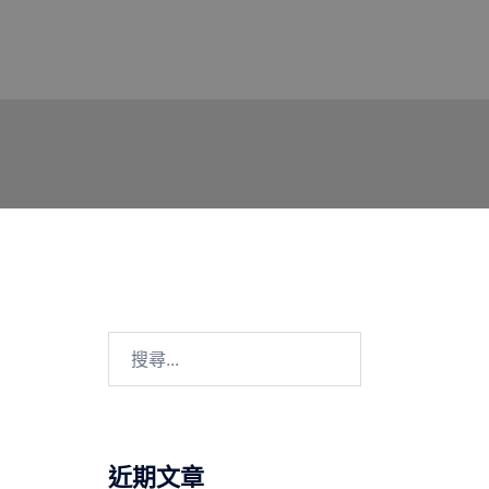
搜
尋
關
鍵
字:
近期文章