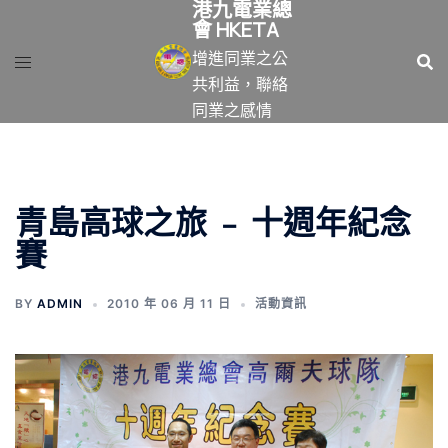
港九電業總
跳
會 HKETA
至
增進同業之公
主
共利益，聯絡
要
同業之感情
內
容
青島高球之旅 ﹣ 十週年紀念
賽
BY
ADMIN
2010 年 06 月 11 日
活動資訊