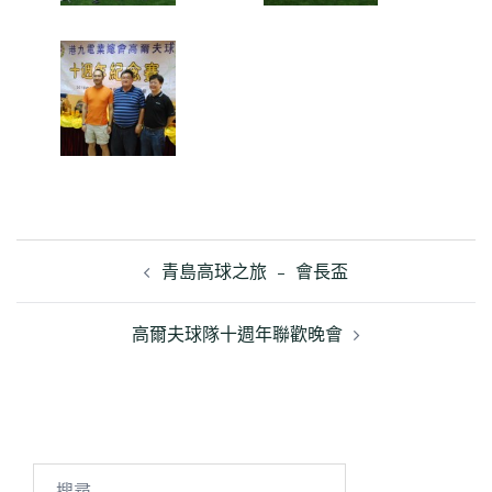
文
章
青島高球之旅 ﹣ 會長盃
導
覽
高爾夫球隊十週年聯歡晚會
搜