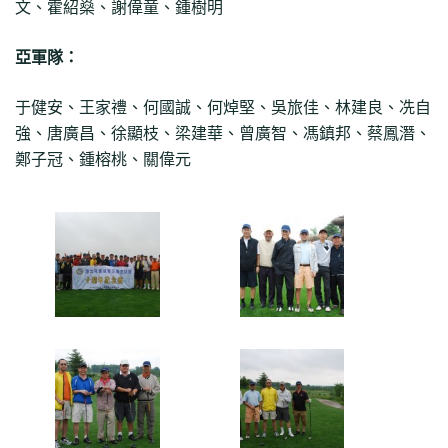
文、霍紹燊、謝偉童、鍾樹明
亞軍隊：
于健安、王家禮、何國誠、何焯堅、吳旅佳、林建良、冼自
強、唐廣昌、徐顯枝、梁建華、曾廣智、馮鎮邦、蔡鳳潛、
鄭子冠、鍾榕桃、關偉元