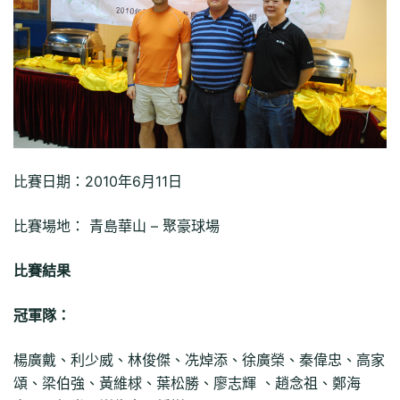
比賽日期：2010年6月11日
比賽場地： 青島華山 – 聚豪球場
比賽結果
冠軍隊：
楊廣戴、利少威、林俊傑、冼焯添、徐廣榮、秦偉忠、高家
頌、梁伯強、黃維梂、葉松勝、廖志輝 、趙念祖、鄭海