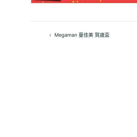
文
Megaman 曼佳美 賀歲盃
章
導
覽