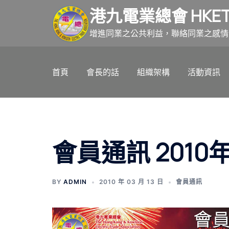
跳
港九電業總會 HKET
至
主
增進同業之公共利益，聯絡同業之感情
要
內
首頁
會長的話
組織架構
活動資訊
容
會員通訊 2010
BY
ADMIN
2010 年 03 月 13 日
會員通訊