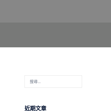
搜
尋
關
鍵
字:
近期文章