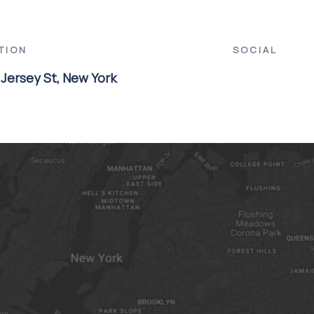
TION
SOCIAL
 Jersey St, New York