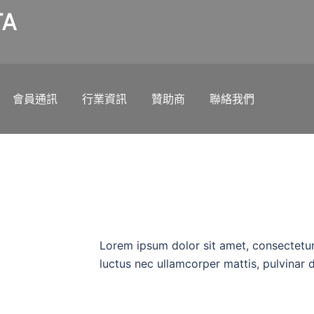
A
會員通訊
行業資訊
贊助商
聯絡我們
Lorem ipsum dolor sit amet, consectetur ad
luctus nec ullamcorper mattis, pulvinar 