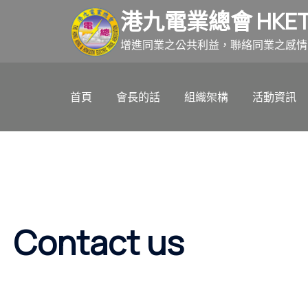
跳
港九電業總會 HKET
至
主
增進同業之公共利益，聯絡同業之感情
要
內
首頁
會長的話
組織架構
活動資訊
容
Contact us